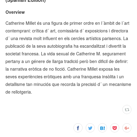
Overview
Catherine Millet és una figura de primer ordre en l´àmbit de l´art
contemprani: crítica d´ art, comissària d´ exposicions i directora
d´ una revista molt influent en els cercles artístics parisencs. La
publicació de la seva autobiografia ha escandalitzat i divertit la
societat francesa. La vida sexual de Catherine M. segurament
pertany a un génere de llarga tradició però ben dificil de definir:
la narrativa eròtica de no ficció. Catherine Millet exposa les
seves experiències eròtiques amb una franquesa insòlita i un
detallisme tan minuciós que recorda la precisió d´ un mecanisme
de rellotgeria.